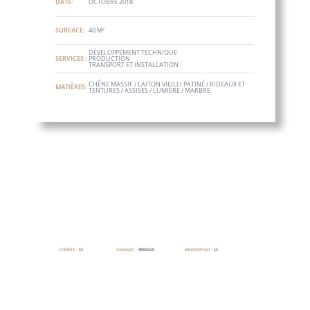
DATE:
OCTOBRE 2018
SURFACE:
40 M²
DÉVELOPPEMENT TECHNIQUE
SERVICES :
PRODUCTION
TRANSPORT ET INSTALLATION
CHÊNE MASSIF / LAITON VIEILLI PATINÉ / RIDEAUX ET
MATIÈRES:
TENTURES / ASSISES / LUMIÈRE / MARBRE
Crédits :
U-
Concept :
Maison
Réalisation :
U-
Interiors
Lejaby
interiors