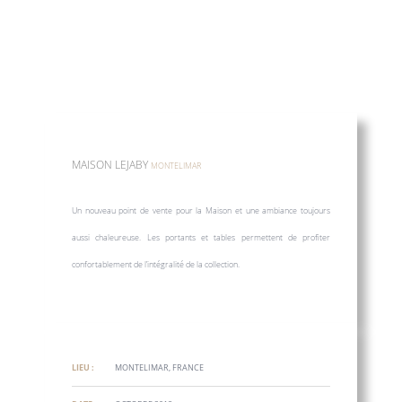
MAISON LEJABY
MONTELIMAR
Un nouveau point de vente pour la Maison et une ambiance toujours
aussi chaleureuse. Les portants et tables permettent de profiter
confortablement de l’intégralité de la collection.
LIEU :
MONTELIMAR, FRANCE