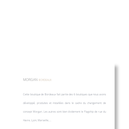
MORGAN
BORDEAUX
Cette boutique de Bordeaux fait partie des 6 boutiques que nous avons
développé, produites et installées dans le cadre du changement de
concept Morgan. Les autres sont bien évidement le Flagship de rue du
Havre, Lyon, Marseille,….