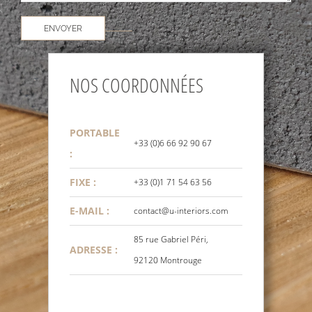
ENVOYER
NOS COORDONNÉES
PORTABLE
+33 (0)6 66 92 90 67
:
FIXE :
+33 (0)1 71 54 63 56
E-MAIL :
contact@u-interiors.com
85 rue Gabriel Péri,
ADRESSE :
92120 Montrouge