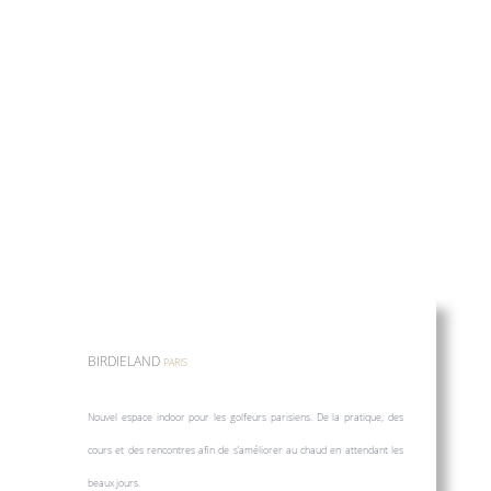
BIRDIELAND
PARIS
Nouvel espace indoor pour les golfeurs parisiens. De la pratique, des
cours et des rencontres afin de s’améliorer au chaud en attendant les
beaux jours.