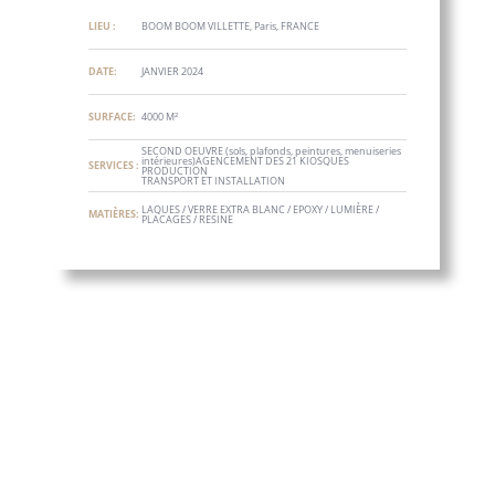
LIEU :
BOOM BOOM VILLETTE, Paris, FRANCE
DATE:
JANVIER 2024
SURFACE:
4000 M²
SECOND OEUVRE (sols, plafonds, peintures, menuiseries
intérieures)AGENCEMENT DES 21 KIOSQUES
SERVICES :
PRODUCTION
TRANSPORT ET INSTALLATION
LAQUES / VERRE EXTRA BLANC / EPOXY / LUMIÈRE /
MATIÈRES:
PLACAGES / RESINE