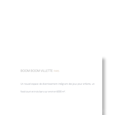
BOOM BOOM VILLETTE
PARIS
Un nouvel espace de divertissement intégrant des jeux pour enfants, un
food court et trois bars sur environ 6000 m².