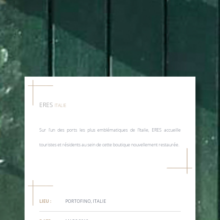
ERES
ITALIE
Sur l’un des ports les plus emblématiques de l’Italie, ERES accueille
touristes et résidents au sein de cette boutique nouvellement restaurée.
LIEU :
PORTOFINO, ITALIE