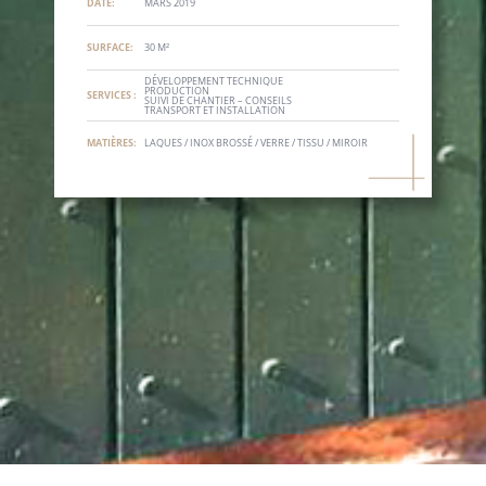
DATE:
MARS 2019
SURFACE:
30 M²
DÉVELOPPEMENT TECHNIQUE
PRODUCTION
SERVICES :
SUIVI DE CHANTIER – CONSEILS
TRANSPORT ET INSTALLATION
MATIÈRES:
LAQUES / INOX BROSSÉ / VERRE / TISSU / MIROIR