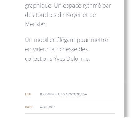
graphique. Un espace rythmé par
des touches de Noyer et de
Merisier.
Un mobilier élégant pour mettre
en valeur la richesse des
collections Yves Delorme.
LIEU :
BLOOMINGDALE’S NEW YORK, USA
DATE:
AVRIL 2017
SURFACE:
38 M²
DÉVELOPPEMENT TECHNIQUE
SERVICES :
PRODUCTION
TRANSPORT ET INSTALLATION