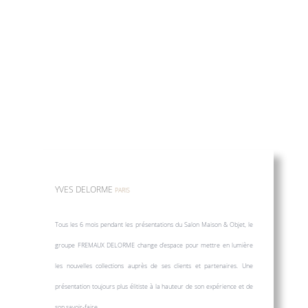
YVES DELORME
PARIS
Tous les 6 mois pendant les présentations du Salon Maison & Objet, le
groupe FREMAUX DELORME change d’espace pour mettre en lumière
les nouvelles collections auprès de ses clients et partenaires. Une
présentation toujours plus élitiste à la hauteur de son expérience et de
son savoir-faire.