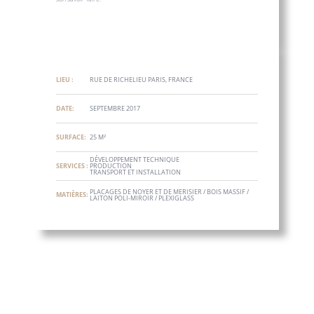
LIEU :
RUE DE RICHELIEU PARIS, FRANCE
DATE:
SEPTEMBRE 2017
SURFACE:
25 M²
DÉVELOPPEMENT TECHNIQUE
SERVICES :
PRODUCTION
TRANSPORT ET INSTALLATION
PLACAGES DE NOYER ET DE MERISIER / BOIS MASSIF /
MATIÈRES:
LAITON POLI-MIROIR / PLEXIGLASS